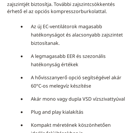
zajszintjét biztosítja. További zajszintcsökkentés
érhető el az opciós kompresszorburkolattal.
Az új EC-ventilátorok magasabb
hatékonyságot és alacsonyabb zajszintet
biztosítanak.
A legmagasabb EER és szezonális
hatékonyság értékek
A hővisszanyerő opció segítségével akár
60°C-os melegvíz készítése
Akár mono vagy dupla VSD vízszivattyúval
Plug and play kialakítás
Kompakt méretének köszönhetően