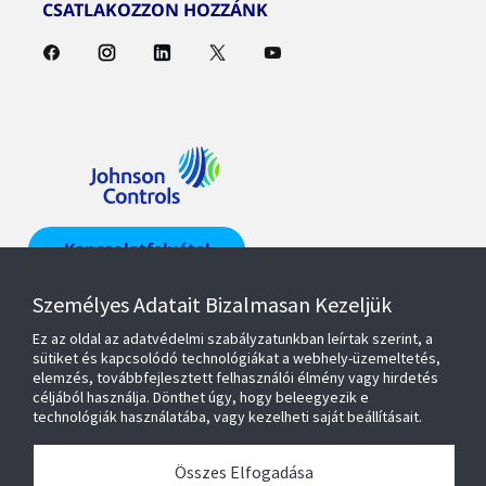
CSATLAKOZZON HOZZÁNK
Kapcsolatfelvétel
Személyes Adatait Bizalmasan Kezeljük
Keressen egy
képviselőt
Ez az oldal az adatvédelmi szabályzatunkban leírtak szerint, a
sütiket és kapcsolódó technológiákat a webhely-üzemeltetés,
elemzés, továbbfejlesztett felhasználói élmény vagy hirdetés
céljából használja. Dönthet úgy, hogy beleegyezik e
technológiák használatába, vagy kezelheti saját beállításait.
Termékek és megoldások
Összes Elfogadása