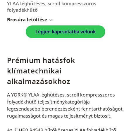
YLAA léghűtéses, scroll kompresszoros
folyadékhűtő
Brosúra letöltése
Lépjen kapcsolatba velünk
Prémium hatásfok
klímatechnikai
alkalmazásokhoz
A YORK® YLAA léghűtéses, scroll kompresszoros
folyadékhűtő teljesítménykategóriája
legcsendesebb berendezéseként fenntarthatóságot,
rugalmasságot és magas teljesítményt biztosít.
Az új HFO R454B hűtőközeges YLAA folyadékhűtő