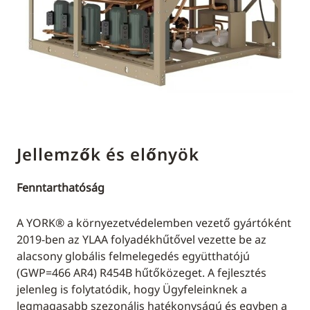
Jellemzők és előnyök
Fenntarthatóság
A YORK® a környezetvédelemben vezető gyártóként
2019-ben az YLAA folyadékhűtővel vezette be az
alacsony globális felmelegedés együtthatójú
(GWP=466 AR4) R454B hűtőközeget. A fejlesztés
jelenleg is folytatódik, hogy Ügyfeleinknek a
legmagasabb szezonális hatékonyságú és egyben a