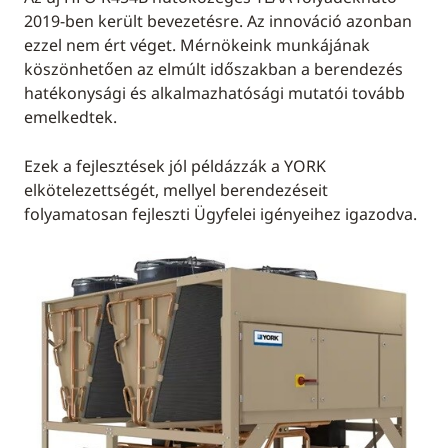
2019-ben került bevezetésre. Az innováció azonban
ezzel nem ért véget. Mérnökeink munkájának
köszönhetően az elmúlt időszakban a berendezés
hatékonysági és alkalmazhatósági mutatói tovább
emelkedtek.
Ezek a fejlesztések jól példázzák a YORK
elkötelezettségét, mellyel berendezéseit
folyamatosan fejleszti Ügyfelei igényeihez igazodva.