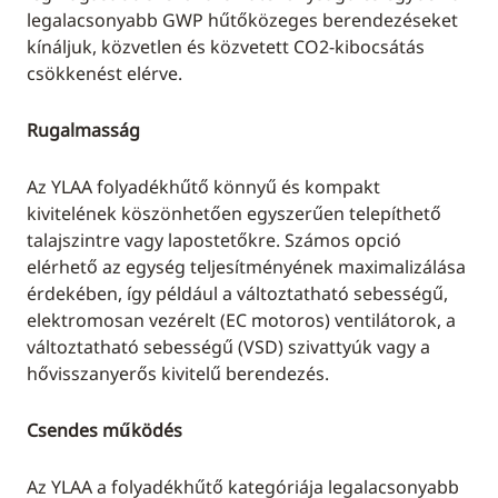
legalacsonyabb GWP hűtőközeges berendezéseket
kínáljuk, közvetlen és közvetett CO2-kibocsátás
csökkenést elérve.
Rugalmasság
Az YLAA folyadékhűtő könnyű és kompakt
kivitelének köszönhetően egyszerűen telepíthető
talajszintre vagy lapostetőkre. Számos opció
elérhető az egység teljesítményének maximalizálása
érdekében, így például a változtatható sebességű,
elektromosan vezérelt (EC motoros) ventilátorok, a
változtatható sebességű (VSD) szivattyúk vagy a
hővisszanyerős kivitelű berendezés.
Csendes működés
Az YLAA a folyadékhűtő kategóriája legalacsonyabb