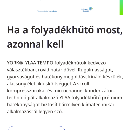
Ha a folyadékhűtő most,
azonnal kell
YORK® YLAA TEMPO folyadékhűtők kedvező
választékban, rövid határidővel. Rugalmasságot,
gyorsaságot és hatékony megoldást kínáló készülék,
alacsony életciklusköltséggel. A scroll
kompresszorokat és microchannel kondenzátor-
technológiát alkalmazó YLAA folyadékhűtő prémium
hatékonyságot biztosít bármilyen klímatechnikai
alkalmazásról legyen szó.