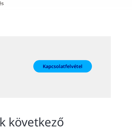
és
Kapcsolatfelvétel
ek következő