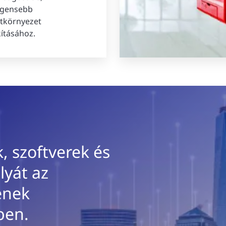
ligensebb
tkörnyezet
kításához.
, szoftverek és
lyát az
ének
ben.