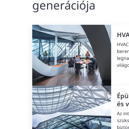
generációja
HVA
HVAC
beren
legna
világ
Épü
és 
Az in
szüks
bizto