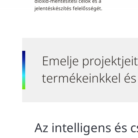
dioxid-mentesítési célok és a
jelentéskészítés felelősségét.
Emelje projektje
termékeinkkel és
Az intelligens és 