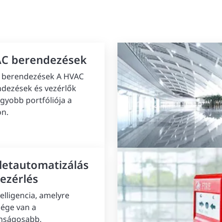
C berendezések
 berendezések A HVAC
dezések és vezérlők
gyobb portfóliója a
on.
letautomatizálás
vezérlés
telligencia, amelyre
ége van a
nságosabb,