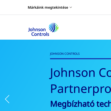
Márkáink megtekintése
TERMÉK & MEGOLDÁSOK
Épületauto
vezérlés
Previous
Fedezze fel az 