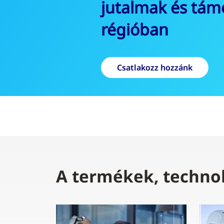
megoldást
Tudjon meg többet
A termékek, technoló