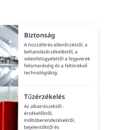
Biztonság
A hozzáférés-ellenőrzéstől, a
behatolásérzékeléstől, a
videofelügyelettől a fegyverek
felismeréséig és a feltörekvő
technológiákig.
Tűzérzékelés
Az alkatrészektől -
érzékelőktől,
indítóberendezésektől,
bejelentőktől és