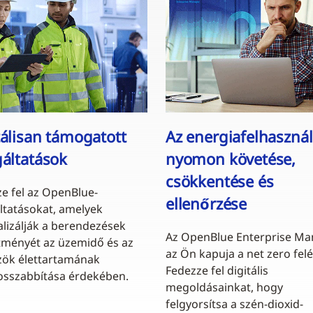
tálisan támogatott
Az energiafelhaszná
gáltatások
nyomon követése,
csökkentése és
e fel az OpenBlue-
ellenőrzése
ltatásokat, amelyek
lizálják a berendezések
Az OpenBlue Enterprise Ma
ítményét az üzemidő és az
az Ön kapuja a net zero felé
zök élettartamának
Fedezze fel digitális
sszabbítása érdekében.
megoldásainkat, hogy
felgyorsítsa a szén-dioxid-