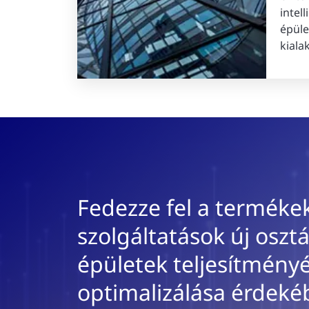
intel
épüle
kiala
Fedezze fel a termékek
szolgáltatások új osztá
épületek teljesítmény
optimalizálása érdeké