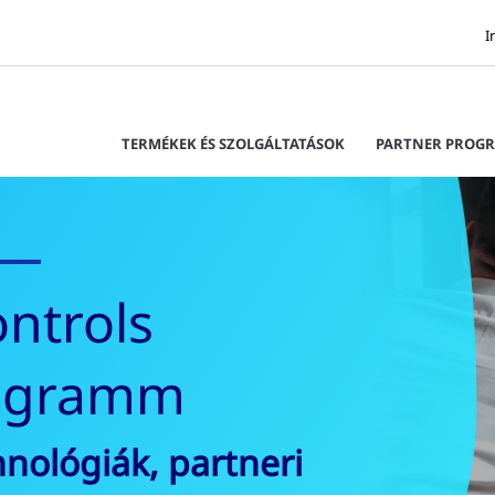
I
TERMÉKEK ÉS SZOLGÁLTATÁSOK
PARTNER PROG
matizálás és -
összes terméket és