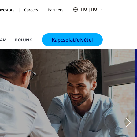
HU | HU
nvestors
Careers
Partners
Kapcsolatfelvétel
RAM
RÓLUNK
Ne