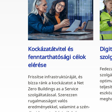
Kockázatátvitel és
Digi
fenntarthatósági célok
szol
elérése
Fedezz
szolgá
Frissítse infrastruktúráját, és
optima
bízza ránk a kockázatot a Net
teljes
Zero Buildings as a Service
eszkö
szolgáltatással. Szerezzen
megho
rugalmasságot valós
eredményekkel, valamint a szén-