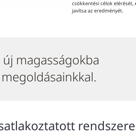
csökkentési célok elérését, 
javítsa az eredményét.
it új magasságokba
 megoldásainkkal.
csatlakoztatott rendszer