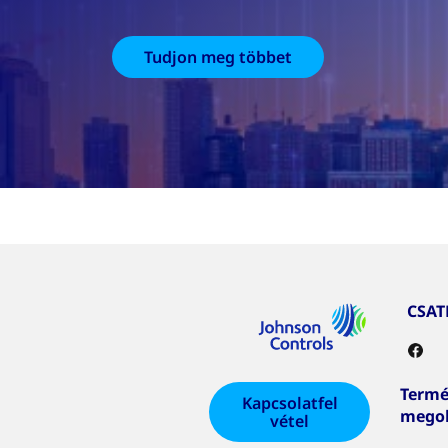
Tudjon meg többet
CSA
Termé
Kapcsolatfel
mego
vétel