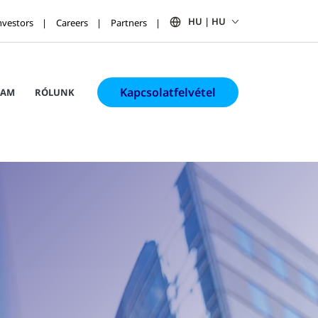
HU | HU
nvestors
Careers
Partners
Kapcsolatfelvétel
RAM
RÓLUNK