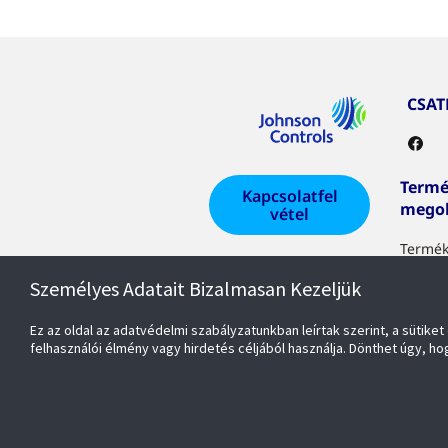
CSA
Termé
Kapcsolatfel
mego
vétel
Termék
megol
Keressen
Személyes Adatait Bizalmasan Kezeljük
egy
képviselőt
Ez az oldal az adatvédelmi szabályzatunkban leírtak szerint, a süti
felhasználói élmény vagy hirdetés céljából használja. Dönthet úgy, ho