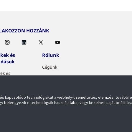
TLAKOZZON HOZZÁNK
kek és
Rólunk
ldások
Cégünk
ek és
Partner Program
dások
ket és kapcsolódó technológiákat a webhely-üzemeltetés, elemzés, továbbfe
gy beleegyezik e technológiák használatába, vagy kezelheti saját beállítása