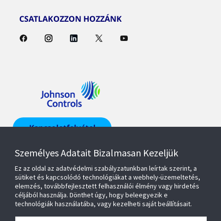
CSATLAKOZZON HOZZÁNK
Kapcsolatfelvétel
Személyes Adatait Bizalmasan Kezeljük
Keressen egy
képviselőt
Ez az oldal az adatvédelmi szabályzatunkban leírtak szerint, a
sütiket és kapcsolódó technológiákat a webhely-üzemeltetés,
elemzés, továbbfejlesztett felhasználói élmény vagy hirdetés
céljából használja. Dönthet úgy, hogy beleegyezik e
technológiák használatába, vagy kezelheti saját beállításait.
Termékek és megoldások