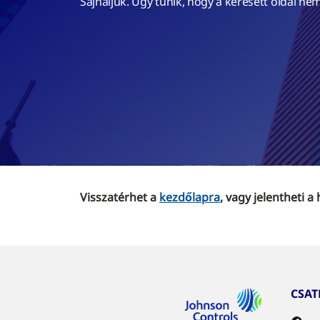
Sajnáljuk. Úgy tűnik, hogy a keresett oldal nem
Visszatérhet a
kezdőlapra
, vagy jelentheti a
CSA