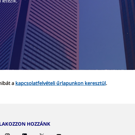
 létezik.
 hibát a
kapcsolatfelvételi űrlapunkon keresztül
.
TLAKOZZON HOZZÁNK