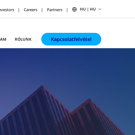
HU | HU
nvestors
Careers
Partners
Kapcsolatfelvétel
RAM
RÓLUNK